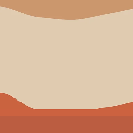
lezzet ve şifa getirsin.
Mağaza