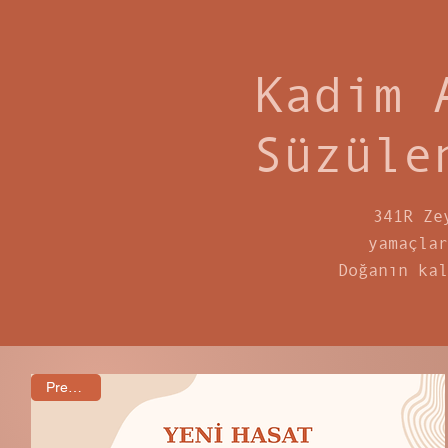
Kadim 
Süzüle
341R Ze
yamaçlar
Doğanın kal
Premium