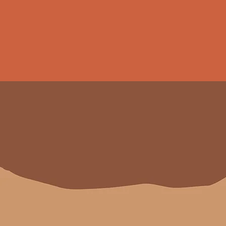
ERKEN HASAT | SOĞUK SIKIM | PREMIU
341R M
Cezairli Farm’ın "tek bahçe
arazisinden toplanarak elde
Memecik Zeytinyağı hepinizi