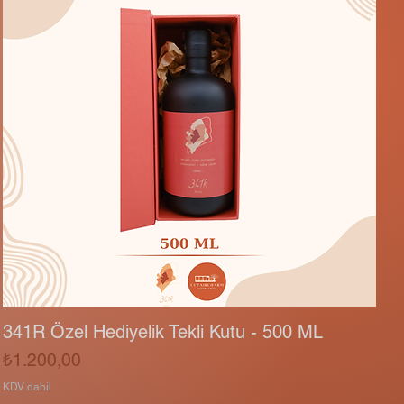
341R Özel Hediyelik Tekli Kutu - 500 ML
Fiyat
₺1.200,00
KDV dahil