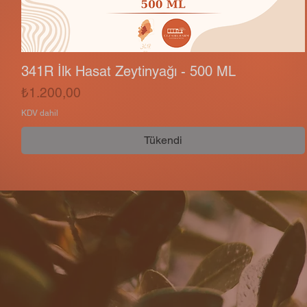
341R İlk Hasat Zeytinyağı - 500 ML
Fiyat
₺1.200,00
KDV dahil
Tükendi