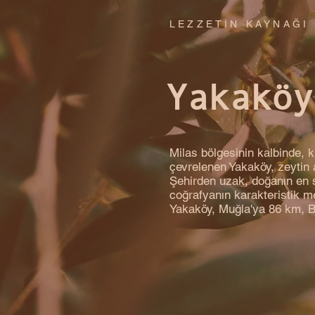
LEZZETİN KAYNAĞI
Yakaköy
Milas bölgesinin kalbinde, 
çevrelenen Yakaköy, zeytin 
Şehirden uzak, doğanın en s
coğrafyanın karakteristik m
Yakaköy, Muğla'ya 86 km, B