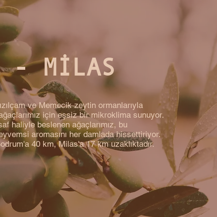
 - MİLAS
kızılçam ve Memecik zeytin ormanlarıyla
ağaçlarımız için eşsiz bir mikroklima sunuyor.
af haliyle beslenen ağaçlarımız, bu
eyvemsi aromasını her damlada hissettiriyor.
odrum'a 40 km, Milas'a 17 km uzaklıktadır.