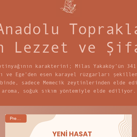
Anadolu Toprakl
n Lezzet ve Şif
ytinyağının karakterini; Milas Yakaköy’ün 341
ı ve Ege’den esen karayel rüzgarları şekille
binde, sadece Memecik zeytinlerinden elde ed
aroma, soğuk sıkım yöntemiyle elde ediliyor.
Premium