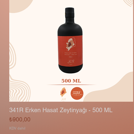
341R Erken Hasat Zeytinyağı - 500 ML
Fiyat
₺900,00
KDV dahil