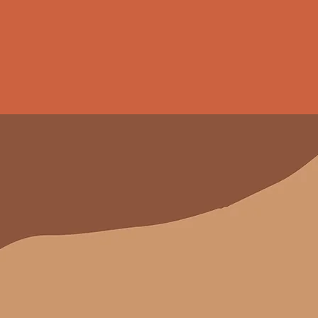
M ZEYTİNYAĞI
İLAS
" niteliğindeki
 edilen 341R
n sofralarına