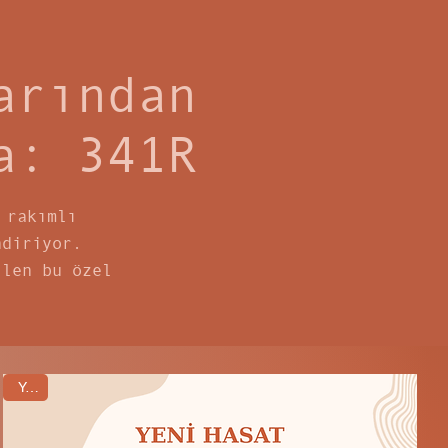
arından
a: 341R
 rakımlı
ndiriyor.
ilen bu özel
Yeni