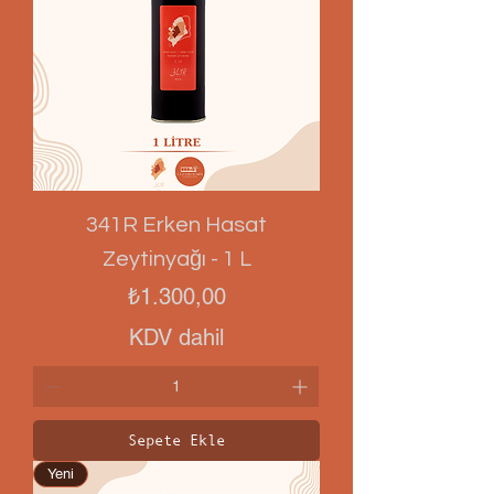
341R Erken Hasat
Zeytinyağı - 1 L
Fiyat
₺1.300,00
KDV dahil
Sepete Ekle
Yeni