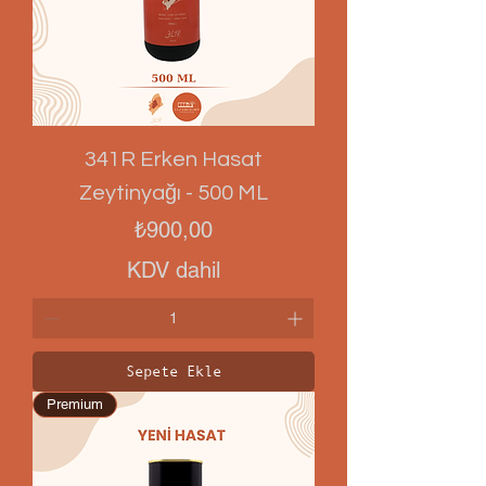
341R Erken Hasat
Zeytinyağı - 500 ML
Fiyat
₺900,00
KDV dahil
Sepete Ekle
Premium