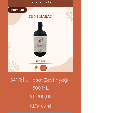
Sepete Ekle
Premium
341R İlk Hasat Zeytinyağı -
500 ML
Fiyat
₺1.200,00
KDV dahil