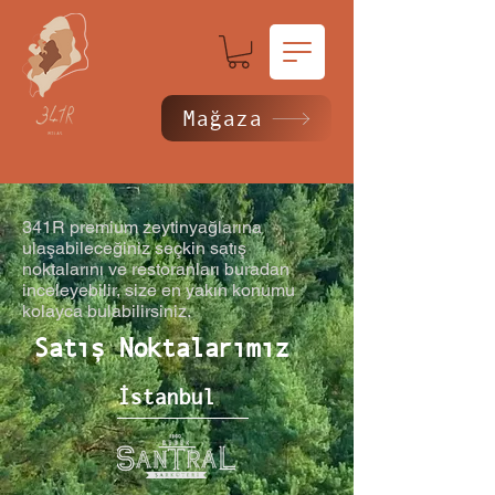
Mağaza
341R premium zeytinyağlarına
ulaşabileceğiniz seçkin satış
noktalarını ve restoranları buradan
inceleyebilir, size en yakın konumu
kolayca bulabilirsiniz.
Satış Noktalarımız
İstanbul